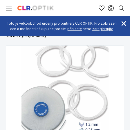
Toto je velkoobchod určený pro partnery CLR OPTIK. Pro zobrazení
cen a možnosti nákupu se prosím
přihlaste
nebo
zaregistrujte
.
Optická dílna
Spotřební materiál
Vázací nylony a vložky