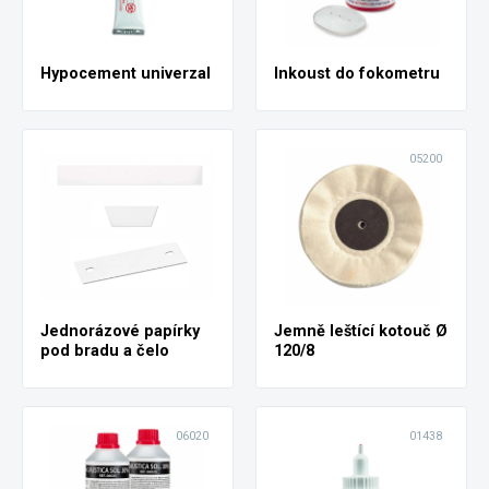
Hypocement univerzal
Inkoust do fokometru
05200
Jednorázové papírky
Jemně leštící kotouč Ø
pod bradu a čelo
120/8
06020
01438