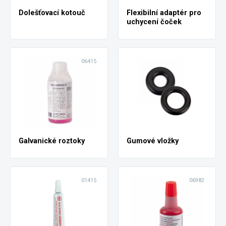
Dolešťovací kotouč
Flexibilní adaptér pro
uchycení čoček
06415
Galvanické roztoky
Gumové vložky
01415
06982