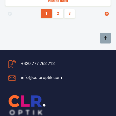
Načíst další
1
2
3
+420 777 763 713
info@coloroptik.com