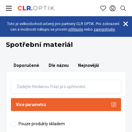
Toto je velkoobchod určený pro partnery CLR OPTIK. Pro zobrazení
cen a možnosti nákupu se prosím
přihlaste
nebo
zaregistrujte
.
Optická dílna
Spotřební materiál
Spotřební materiál
Doporučené
Dle názvu
Nejnovější
Více parametrů
Pouze produkty skladem