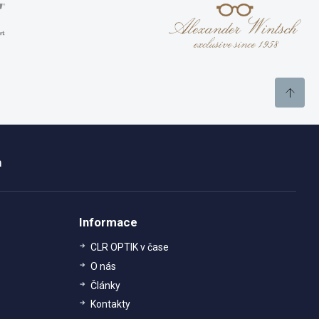
m
Informace
CLR OPTIK v čase
O nás
Články
Kontakty