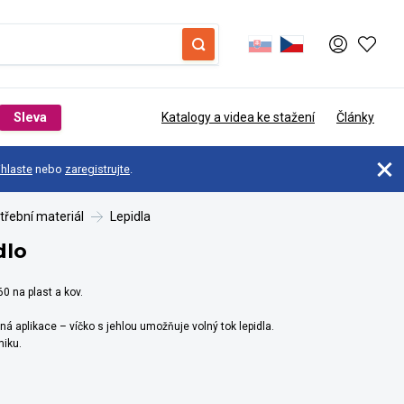
Sleva
Katalogy a videa ke stažení
Články
ihlaste
nebo
zaregistrujte
.
třební materiál
Lepidla
dlo
0 na plast a kov.
ná aplikace – víčko s jehlou umožňuje volný tok lepidla.
miku.