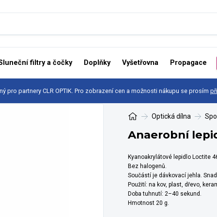
Sluneční filtry a čočky
Doplňky
Vyšetřovna
Propagace
ný pro partnery CLR OPTIK. Pro zobrazení cen a možnosti nákupu se prosím
př
Optická dílna
Spo
Anaerobní lepi
Kyanoakrylátové lepidlo Loctite 46
Bez halogenů.
Součástí je dávkovací jehla. Snad
Použití: na kov, plast, dřevo, kera
Doba tuhnutí: 2–40 sekund.
Hmotnost 20 g.