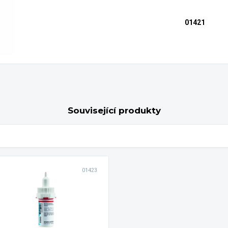
01421
Související produkty
01423