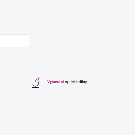
Vybavení
optické dílny