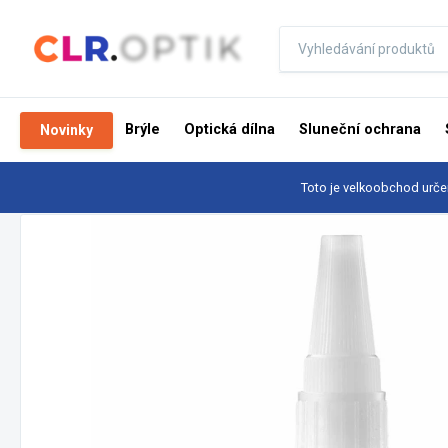
Brýle
Optická dílna
Sluneční ochrana
Novinky
Toto je velkoobchod urče