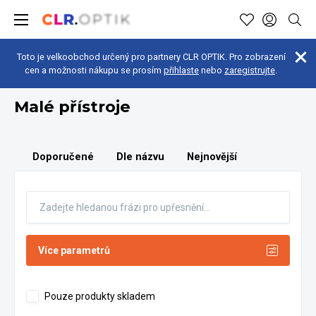
Toto je velkoobchod určený pro partnery CLR OPTIK. Pro zobrazení
cen a možnosti nákupu se prosím
přihlaste
nebo
zaregistrujte
.
Optická dílna
Malé přístroje
Malé přístroje
Doporučené
Dle názvu
Nejnovější
Více parametrů
Pouze produkty skladem