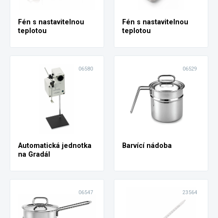
Fén s nastavitelnou
Fén s nastavitelnou
teplotou
teplotou
06580
06529
Automatická jednotka
Barvící nádoba
na Gradál
06547
23564