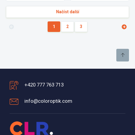
Načíst další
1
2
3
+420 777 763 713
info@coloroptik.com