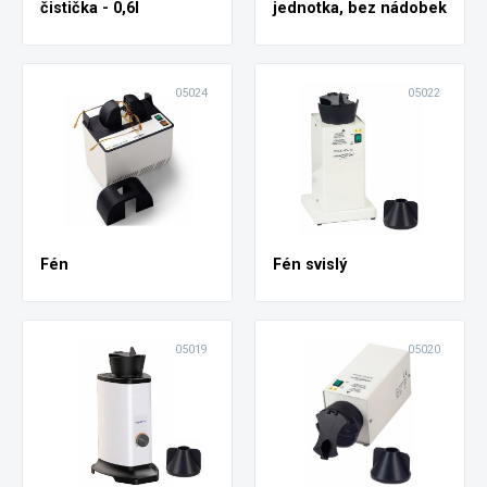
čistička - 0,6l
jednotka, bez nádobek
05024
05022
Fén
Fén svislý
05019
05020