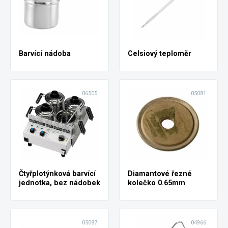
Barvící nádoba
Celsiový teploměr
06505
05081
Čtyřplotýnková barvící
Diamantové řezné
jednotka, bez nádobek
kolečko 0.65mm
05087
04966