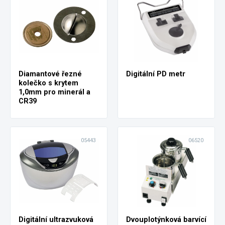
Diamantové řezné
Digitální PD metr
kolečko s krytem
1,0mm pro minerál a
CR39
05443
06520
Digitální ultrazvuková
Dvouplotýnková barvící