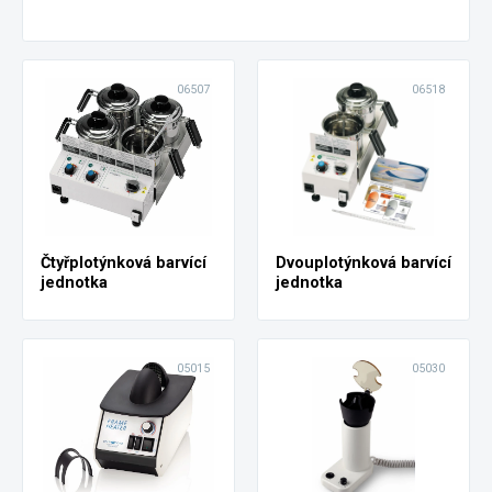
06507
06518
Čtyřplotýnková barvící
Dvouplotýnková barvící
jednotka
jednotka
05015
05030