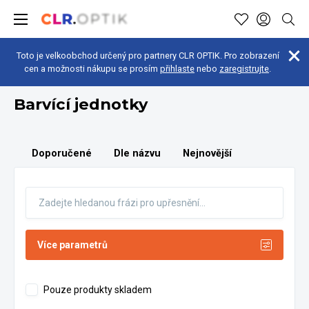
Toto je velkoobchod určený pro partnery CLR OPTIK. Pro zobrazení
cen a možnosti nákupu se prosím
přihlaste
nebo
zaregistrujte
.
Optická dílna
Malé přístroje
Barvící jednotky
Barvící jednotky
Doporučené
Dle názvu
Nejnovější
Více parametrů
Pouze produkty skladem