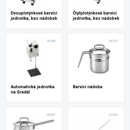
Dvouplotýnková barvící
Čtyřplotýnková barvící
jednotka, bez nádobek
jednotka, bez nádobek
06580
06529
Automatická jednotka
Barvící nádoba
na Gradál
06547
23564