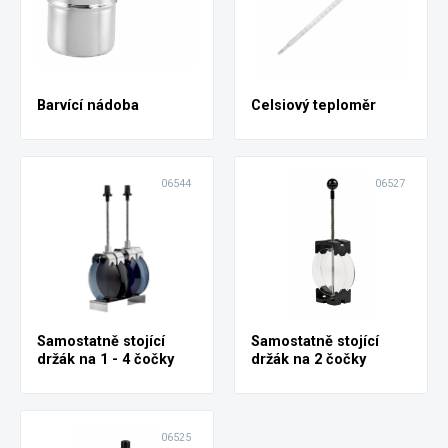
Barvící nádoba
Celsiový teploměr
06544
06527
Samostatně stojící
Samostatně stojící
držák na 1 - 4 čočky
držák na 2 čočky
06525