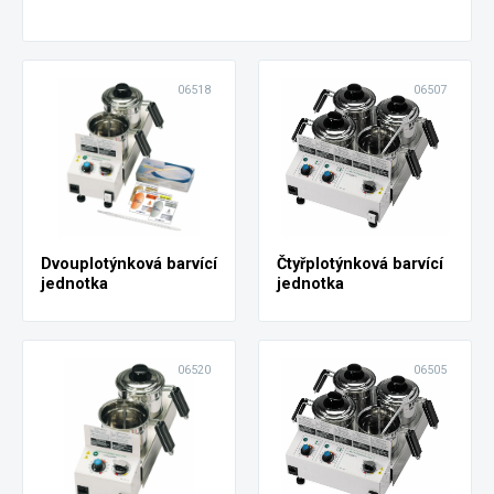
06518
06507
Dvouplotýnková barvící
Čtyřplotýnková barvící
jednotka
jednotka
06520
06505