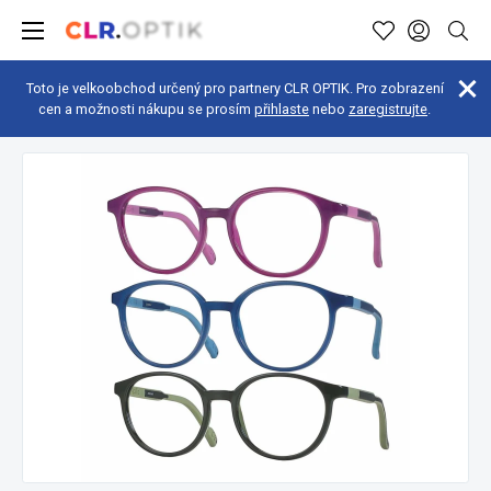
Toto je velkoobchod určený pro partnery CLR OPTIK. Pro zobrazení
cen a možnosti nákupu se prosím
přihlaste
nebo
zaregistrujte
.
Brýle pro dospělé