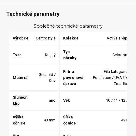
Technické parametry
Společné technické parametry
Výrobce
Centrostyle
Kolekce
Active s klipem
Typ
Tvar
Kulatý
Celoobruba
obruby
Filtr a
Filtr kategorie 3 /
Grilamid /
Materiál
povrchová
Polarizace / UVA-UVB /
Kov
úprava
Zrcadlovka
Sluneční
ano
Věk
10 / 11 / 12 / 13
klip
Výška
Šířka
43 mm
49 mm
očnice
očnice