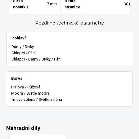
Šířka
Délka
17 mm
130 mm
nosníku
stranice
Rozdílné technické parametry
Pohlaví
Dámy / Dívky
Chlapci / Páni
Chlapci / Dámy / Dívky / Páni
Barva
Fialová / Růžová
Modrá / Světle modrá
Tmavě zelená / Světle zelená
Náhradní díly