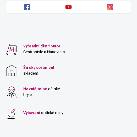
Výhradní distributor
Centrostyle a Nanovista
Široký sortiment
skladem
Nezničitelné
dětské
brýle
Vybavení
optické dílny