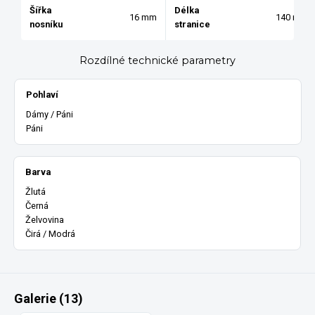
Šířka
Délka
16 mm
140 mm
nosníku
stranice
Rozdílné technické parametry
Pohlaví
Dámy / Páni
Páni
Barva
Žlutá
Černá
Želvovina
Čirá / Modrá
Galerie (13)