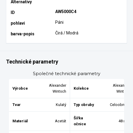
AW5000C4
Páni
Čirá / Modrá
Technické parametry
Společné technické parametry
Alexander
Alexander
Výrobce
Kolekce
Wintsch
Wintsch
Tvar
Kulatý
Typ obruby
Celoobruba
Šířka
Materiál
Acetát
48 mm
očnice