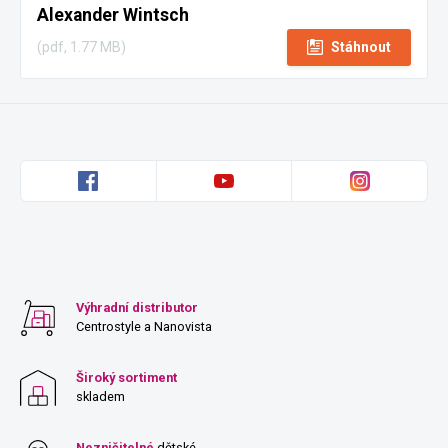
Alexander Wintsch
(pdf, 1.77 MB)
Stáhnout
Výhradní distributor
Centrostyle a Nanovista
Široký sortiment
skladem
Nezničitelné
dětské