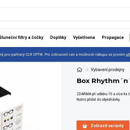
Sluneční filtry a čočky
Doplňky
Vyšetřovna
Propagace
ný pro partnery CLR OPTIK. Pro zobrazení cen a možnosti nákupu se prosím
př
Vybavení prodejny
Box Rhythm´n´c
ZDARMA při odběru 15 a více ks č
Nutno přidat do objednávky.
Zobrazit varianty