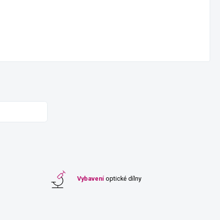
Vybavení
optické dílny