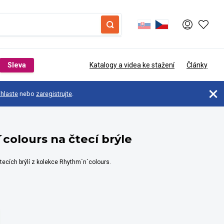
Sleva
Katalogy a videa ke stažení
Články
ihlaste
nebo
zaregistrujte
.
olours na čtecí brýle
tecích brýlí z kolekce Rhythm´n´colours.