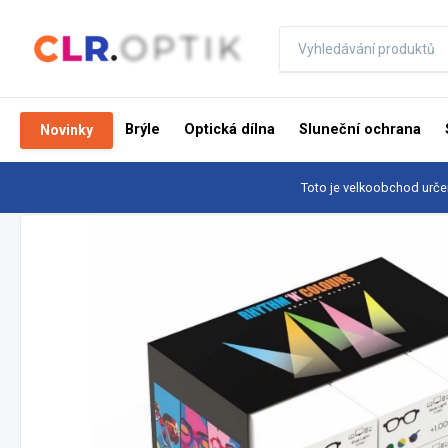
Brýle
Optická dílna
Sluneční ochrana
Novinky
Toto je velkoobchod urče