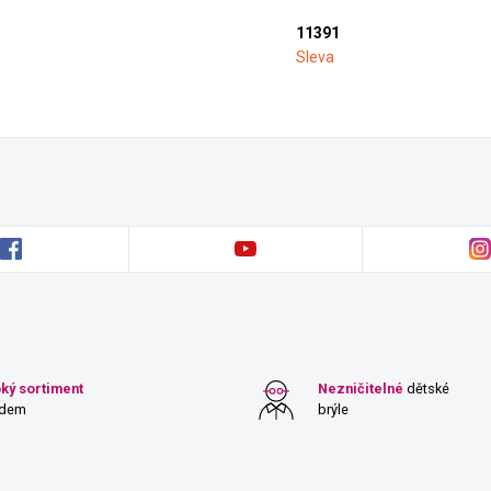
11391
Sleva
oký sortiment
Nezničitelné
dětské
adem
brýle