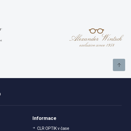
m
Informace
CLR OPTIK v čase