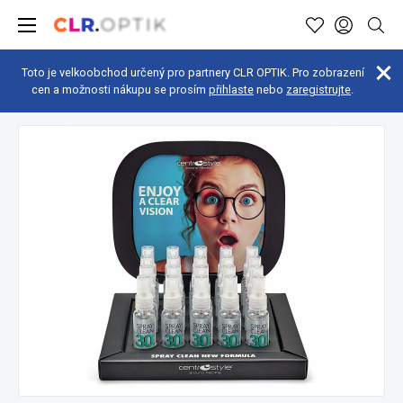
Toto je velkoobchod určený pro partnery CLR OPTIK. Pro zobrazení
cen a možnosti nákupu se prosím
přihlaste
nebo
zaregistrujte
.
Doplňky
Spreje