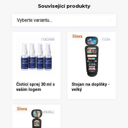
Související produkty
Vyberte variantu...
Sleva
11823WW
11264
Čistící sprej 30 ml s
Stojan na doplňky -
vaším logem
velký
Sleva
11264SMALL