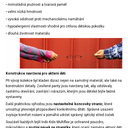
• mimořádná pružnost a tvarová paměť
• velmi nízká hmotnost
• vysoká odolnost proti mechanickému namáhání
• hypoalergenní vlastnosti vhodné pro citlivou dětskou pokožku
• dlouhá životnost materiálu
Konstrukce navržená pro aktivní děti
Při vývoji kolekce byl kladen důraz nejen na samotný materiál, ale také na
konstrukční detaily. Zesílené panty jsou navrženy tak, aby odolávaly
častému otevírání, zavírání i nárazům, kterým jsou dětské brýle běžně
vystaveny.
Další praktickou výhodou jsou
nastavitelné koncovky stranic
, které
umožňují přesnější přizpůsobení konkrétnímu dítěti. Správné usazení
zvyšuje komfort nošení a pomáhá udržet správný optický střed čoček.
Součástí každých brýlí Indii Kids Multiflex je ochranné pouzdro,
mikrovlákno a
pružný pásek na straničky
, který ocení zejména aktivní děti