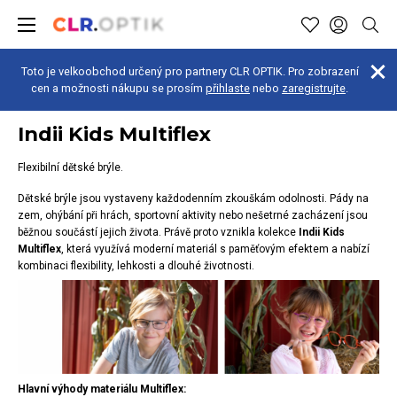
Toto je velkoobchod určený pro partnery CLR OPTIK. Pro zobrazení
cen a možnosti nákupu se prosím
přihlaste
nebo
zaregistrujte
.
7.8.2026
Dětské brýle
Indii Kids Multiflex
Flexibilní dětské brýle.
Dětské brýle jsou vystaveny každodenním zkouškám odolnosti. Pády na
zem, ohýbání při hrách, sportovní aktivity nebo nešetrné zacházení jsou
běžnou součástí jejich života. Právě proto vznikla kolekce
Indii Kids
Multiflex
, která využívá moderní materiál s paměťovým efektem a nabízí
kombinaci flexibility, lehkosti a dlouhé životnosti.
Hlavní výhody materiálu Multiflex: