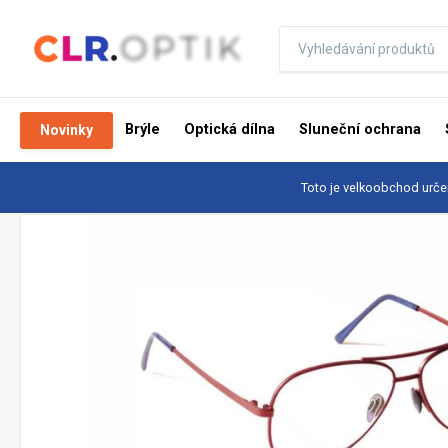
Brýle
Optická dílna
Sluneční ochrana
Novinky
Toto je velkoobchod urče