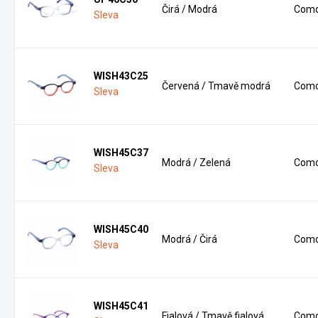
Čirá / Modrá
Como
Sleva
WISH43C25
Červená / Tmavě modrá
Como
Sleva
WISH45C37
Modrá / Zelená
Como
Sleva
WISH45C40
Modrá / Čirá
Como
Sleva
WISH45C41
Fialová / Tmavě fialová
Como