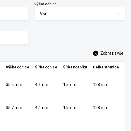
Výška očnice
Vše
Zobrazit vše
Výška očnice
Šířka očnice
Šířka nosníku
Délka stranice
35.6 mm
40 mm
16 mm
128 mm
35.7 mm
42 mm
16 mm
128 mm