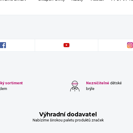
oký sortiment
Nezničitelné
dětské
adem
brýle
Výhradní dodavatel
Nabízíme širokou paletu produktů značek