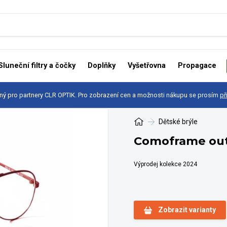
Sluneční filtry a čočky
Doplňky
Vyšetřovna
Propagace
ný pro partnery CLR OPTIK. Pro zobrazení cen a možnosti nákupu se prosím
př
Dětské brýle
Comoframe out
Výprodej kolekce 2024
Zobrazit varianty