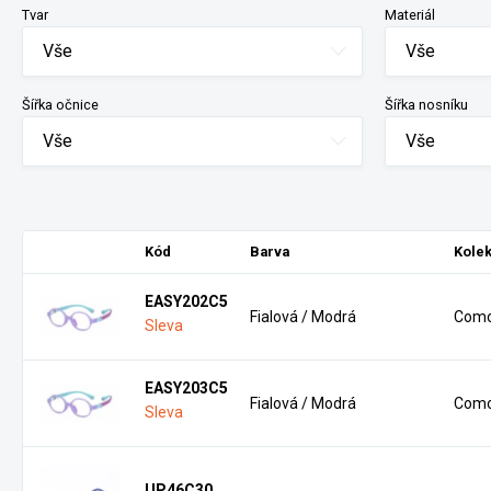
Tvar
Materiál
Vše
Vše
Šířka očnice
Šířka nosníku
Vše
Vše
Kód
Barva
Kole
EASY202C5
Fialová / Modrá
Como
Sleva
EASY203C5
Fialová / Modrá
Como
Sleva
UP46C30