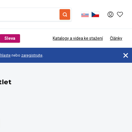
Sleva
Katalogy a videa ke stažení
Články
ihlaste
nebo
zaregistrujte
.
let