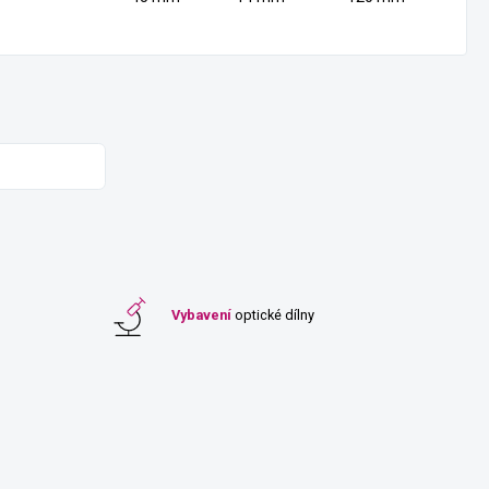
Vybavení
optické dílny