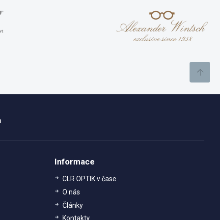
m
Informace
CLR OPTIK v čase
O nás
Články
Kontakty