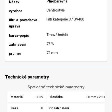
Plnobarevná
Centrostyle
Filtr kategorie 3 / UV400
Tmavě hnědá
75 %
74 mm
Technické parametry
Společné technické parametry
Materiál
CR39
Tloušťka
1.8 mm / 2.2 mm
Báze
8
Obsah balení
1