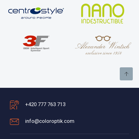
+420 777 763 713
info@coloroptik.com