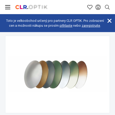
Toto je velkoobchod určený pro partnery CLR OPTIK. Pro zobrazení
cen a možnosti nákupu se prosím
přihlaste
nebo
zaregistrujte
.
Sluneční filtry a čočky