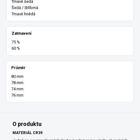
Tmavě šedá
Šedá / Stříbrná
Tmavě hnědá
Zatmavení
75 %
60 %
Průměr
80 mm
78 mm
74 mm
76 mm
O produktu
MATERIÁL CR39