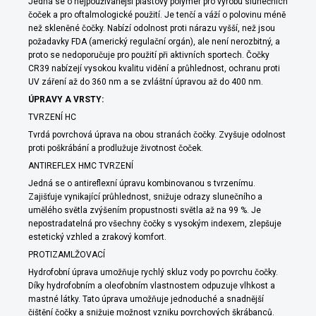
Jedná se o nejpoužívanější plastový polymer pro výrobu slunečních
čoček a pro oftalmologické použití. Je tenčí a váží o polovinu méně
než skleněné čočky. Nabízí odolnost proti nárazu vyšší, než jsou
požadavky FDA (americký regulační orgán), ale není nerozbitný, a
proto se nedoporučuje pro použití při aktivních sportech. Čočky
CR39 nabízejí vysokou kvalitu vidění a průhlednost, ochranu proti
UV záření až do 360 nm a se zvláštní úpravou až do 400 nm.
ÚPRAVY A VRSTY:
TVRZENÍ HC
Tvrdá povrchová úprava na obou stranách čočky. Zvyšuje odolnost
proti poškrábání a prodlužuje životnost čoček.
ANTIREFLEX HMC TVRZENÍ
Jedná se o antireflexní úpravu kombinovanou s tvrzenímu.
Zajišťuje vynikající průhlednost, snižuje odrazy slunečního a
umělého světla zvýšením propustnosti světla až na 99 %. Je
nepostradatelná pro všechny čočky s vysokým indexem, zlepšuje
estetický vzhled a zrakový komfort.
PROTIZAMLŽOVACÍ
Hydrofobní úprava umožňuje rychlý skluz vody po povrchu čočky.
Díky hydrofobním a oleofobním vlastnostem odpuzuje vlhkost a
mastné látky. Tato úprava umožňuje jednoduché a snadnější
čištění čočky a snižuje možnost vzniku povrchových škrábanců.