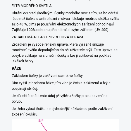
FILTR MODRÉHO SVĚTLA
Chrání oči před škodlivými účinky modrého světla tím, že ho odráží
lépe než čočka s antireflexní vrstvou - blokuje modrou složku světla
až o 40 %, čímž je používání elektronických zařízení pohodlnější.
Zajišťuje 100% ochranu před ultrafialovým zářením (UV 400).
ZRCADLOVÁ A FLASH POVRCHOVÁ ÚPRAVA
Zrcadlení je vysoce reflexní úprava, která výrazně snižuje
množství světla dopadajícího do očí uživatele brýlí. Tato úprava se
obvykle aplikuje na sluneční čočky a lze ji aplikovat na podklad
jakékoli barvy.
BÁZE
Základem čočky je zakřivení samotné čočky.
Čím vyšší je hodnota báze, tím více je čočka zakřivená a brýle
obepínají obličej.
Je důležité znát tento údaj při výběru čočky pro nasazení na
obrubu.
Je třeba vybrat čočku s nejvhodnější základnou podle zakřivení
zkosení okuláru.