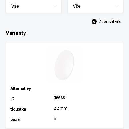
Vše
Vše
Zobrazit vše
Varianty
06665
2.2 mm
6