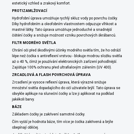
estetický vzhled a zrakový komfort.
PROTIZAMLŽOVACÍ
Hydrofobní úprava umožňuje rychlý skluz vody po povrchu čočky.
Díky hydrofobním a oleofobním vlastnostem odpuzuje vlhkost a
mastné látky. Tato úprava umožňuje jednoduché a snadnější
čištění čočky a snižuje možnost vzniku povrchových škrábanců.
FILTR MODRÉHO SVĚTLA
Chrání oči před škodlivými účinky modrého světla tím, že ho odráží
lépe než čočka s antireflexní vrstvou - blokuje modrou složku světla
až o 40 %, čímž je používání elektronických zařízení pohodlnější.
Zajišťuje 100% ochranu před ultrafialovým zářením (UV 400).
ZRCADLOVÁ A FLASH POVRCHOVÁ ÚPRAVA
Zrcadlení je vysoce reflexní úprava, která výrazně snižuje
množství světla dopadajícího do očí uživatele brýlí. Tato úprava se
obvykle aplikuje na sluneční čočky a lze ji aplikovat na podklad
jakékoli barvy.
BÁZE
Základem čočky je zakřivení samotné čočky.
Čím vyšší je hodnota báze, tím více je čočka zakřivená a brýle
obepínají obličej.