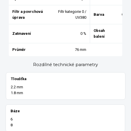
Filtr a povrchová
Filtr kategorie 0 /
Barva
Čirá
úprava
UV380
Obsah
Zatmavení
0 %
1
balení
Průměr
76 mm
Rozdílné technické parametry
Tloušťka
2.2 mm
1.8 mm
Báze
6
8