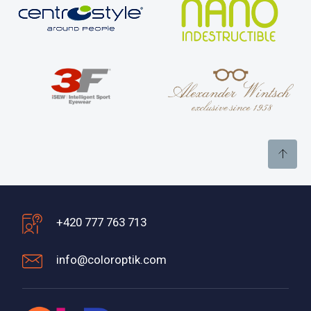
+420 777 763 713
info@coloroptik.com