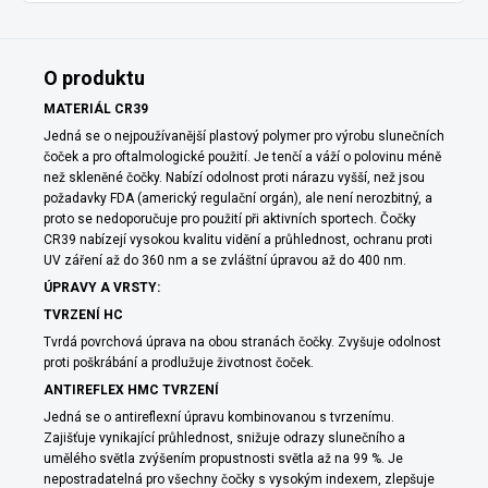
O produktu
MATERIÁL CR39
Jedná se o nejpoužívanější plastový polymer pro výrobu slunečních
čoček a pro oftalmologické použití. Je tenčí a váží o polovinu méně
než skleněné čočky. Nabízí odolnost proti nárazu vyšší, než jsou
požadavky FDA (americký regulační orgán), ale není nerozbitný, a
proto se nedoporučuje pro použití při aktivních sportech. Čočky
CR39 nabízejí vysokou kvalitu vidění a průhlednost, ochranu proti
UV záření až do 360 nm a se zvláštní úpravou až do 400 nm.
ÚPRAVY A VRSTY:
TVRZENÍ HC
Tvrdá povrchová úprava na obou stranách čočky. Zvyšuje odolnost
proti poškrábání a prodlužuje životnost čoček.
ANTIREFLEX HMC TVRZENÍ
Jedná se o antireflexní úpravu kombinovanou s tvrzenímu.
Zajišťuje vynikající průhlednost, snižuje odrazy slunečního a
umělého světla zvýšením propustnosti světla až na 99 %. Je
nepostradatelná pro všechny čočky s vysokým indexem, zlepšuje