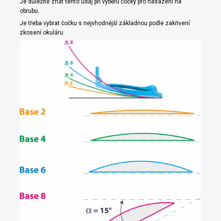
Je důležité znát tento údaj při výběru čočky pro nasazení na
obrubu.
Je třeba vybrat čočku s nejvhodnější základnou podle zakřivení
zkosení okuláru.