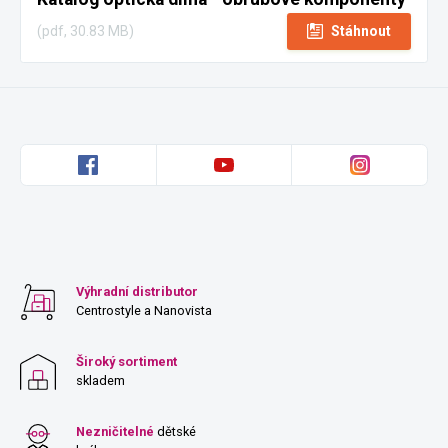
(pdf, 30.83 MB)
Stáhnout
Výhradní distributor
Centrostyle a Nanovista
Široký sortiment
skladem
Nezničitelné
dětské