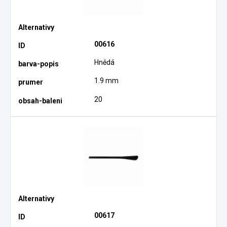
00616
Hnědá
1.9 mm
20
00617