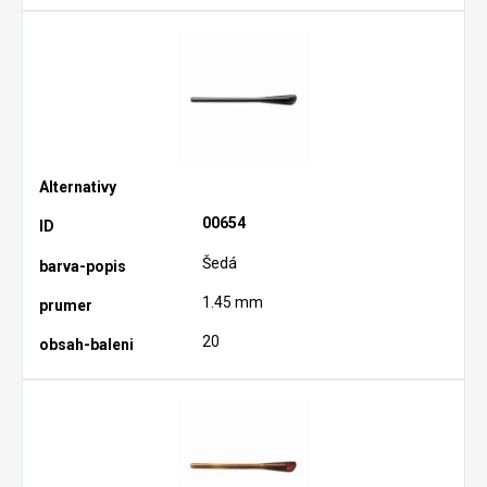
00654
Šedá
1.45 mm
20