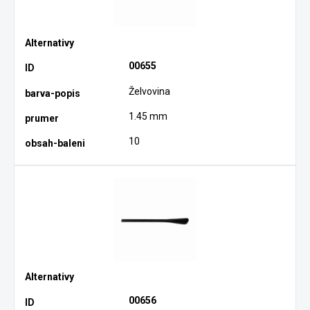
00655
Želvovina
1.45 mm
10
00656