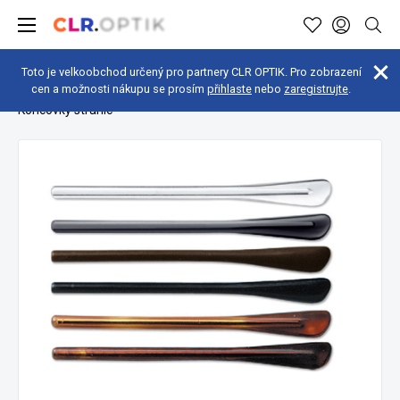
Toto je velkoobchod určený pro partnery CLR OPTIK. Pro zobrazení
cen a možnosti nákupu se prosím
přihlaste
nebo
zaregistrujte
.
Optická dílna
Obrubové komponenty
Koncovky stranic