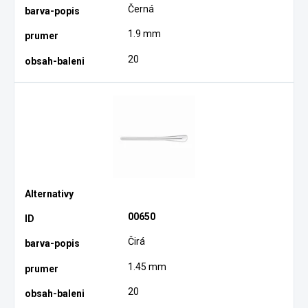
Černá
1.9 mm
20
00650
Čirá
1.45 mm
20