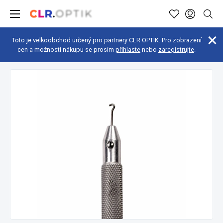
Toto je velkoobchod určený pro partnery CLR OPTIK. Pro zobrazení
cen a možnosti nákupu se prosím
přihlaste
nebo
zaregistrujte
.
Optická dílna
Nářadí
Kleště