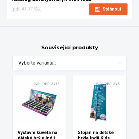
(pdf, 41.37 MB)
Stáhnout
Související produkty
Vyberte variantu...
INDII DISPLAY16
INDII DISPLAY8
Výstavní kuveta na
Stojan na dětské
dětské brýle Indii
brýle Indii Kids