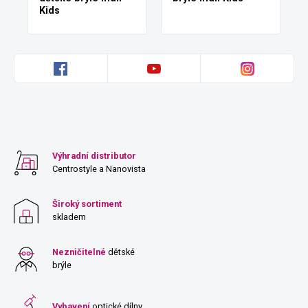
Kids
Výhradní distributor
Centrostyle a Nanovista
Široký sortiment
skladem
Nezničitelné
dětské
brýle
Vybavení
optické dílny