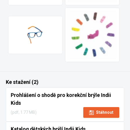
Ke stažení (2)
Prohlášení o shodě pro korekční brýle Indii
Kids
(pdf, 1.77 MB)
Stáhnout
Katalog dětských brýlí Indii Kids