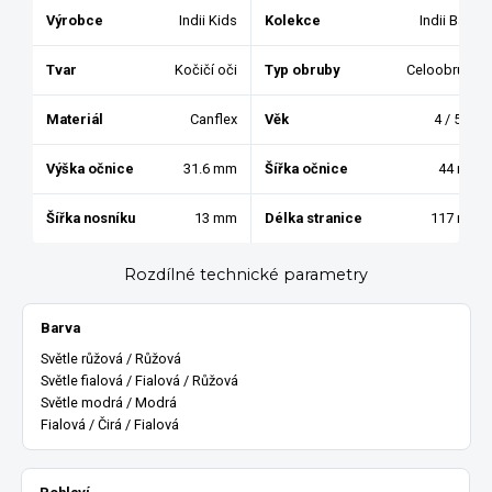
Výrobce
Indii Kids
Kolekce
Indii Baby
Tvar
Kočičí oči
Typ obruby
Celoobruba
Materiál
Canflex
Věk
4 / 5 / 6
Výška očnice
31.6 mm
Šířka očnice
44 mm
Šířka nosníku
13 mm
Délka stranice
117 mm
Rozdílné technické parametry
Barva
Světle růžová / Růžová
Světle fialová / Fialová / Růžová
Světle modrá / Modrá
Fialová / Čirá / Fialová