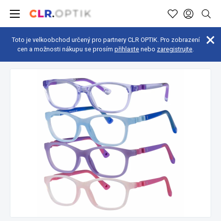
Toto je velkoobchod určený pro partnery CLR OPTIK. Pro zobrazení
cen a možnosti nákupu se prosím
přihlaste
nebo
zaregistrujte
.
Dětské brýle