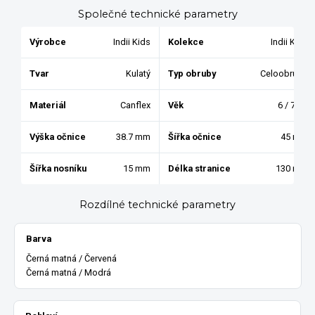
Společné technické parametry
Výrobce
Indii Kids
Kolekce
Indii Kids
Tvar
Kulatý
Typ obruby
Celoobruba
Materiál
Canflex
Věk
6 / 7 / 8
Výška očnice
38.7 mm
Šířka očnice
45 mm
Šířka nosníku
15 mm
Délka stranice
130 mm
Rozdílné technické parametry
Barva
Černá matná / Červená
Černá matná / Modrá