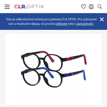
Toto je velkoobchod určený pro partnery CLR OPTIK. Pro zobrazení
cen a možnosti nákupu se prosím
přihlaste
nebo
zaregistrujte
.
Dětské brýle