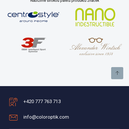
Nabízíme širokou paletu produktů značek
+420 777 763 713
info@coloroptik.com