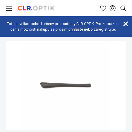
Toto je velkoobchod určený pro partnery CLR OPTIK. Pro zobrazení
cen a možnosti nákupu se prosím
přihlaste
nebo
zaregistrujte
.
Optická dílna
Obrubové komponenty