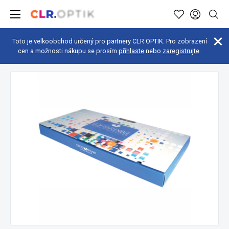
Toto je velkoobchod určený pro partnery CLR OPTIK. Pro zobrazení
cen a možnosti nákupu se prosím
přihlaste
nebo
zaregistrujte
.
Vybavení prodejny