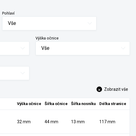
Pohlaví
Vše
Výška očnice
Vše
Zobrazit vše
Výška očnice
Šířka očnice
Šířka nosníku
Délka stranice
32 mm
44 mm
13 mm
117 mm