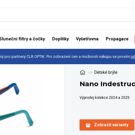
Sluneční filtry a čočky
Doplňky
Vyšetřovna
Propagace
ný pro partnery CLR OPTIK. Pro zobrazení cen a možnosti nákupu se prosím
př
Dětské brýle
Nano Indestruc
Výprodej kolekce 2024 a 2025
Zobrazit varianty