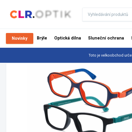
Brýle
Optická dílna
Sluneční ochrana
Novinky
Toto je velkoobchod urče