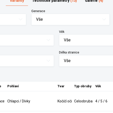
Varianty
Technické parametry
(13)
Galerie
(4)
Generace
Vše
Věk
Vše
Délka stranice
Vše
e
Pohlaví
Tvar
Typ obruby
Věk
ace
Chlapci / Dívky
Kočičí oči
Celoobruba
4 / 5 / 6