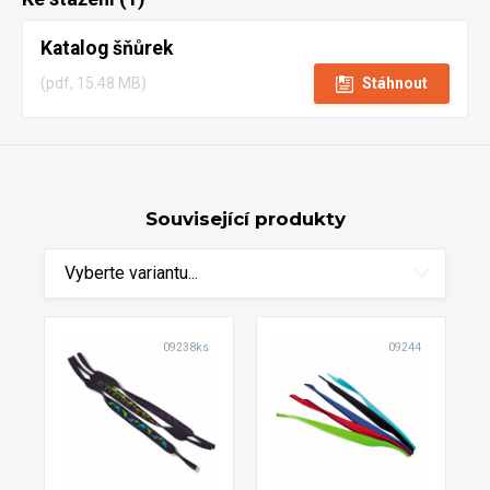
Katalog šňůrek
(pdf, 15.48 MB)
Stáhnout
Související produkty
Vyberte variantu...
09238ks
09244