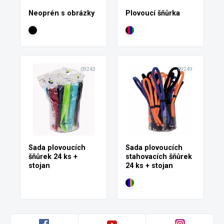
Neoprén s obrázky
Plovoucí šňůrka
09243
09249
Sada plovoucích
Sada plovoucích
šňůrek 24 ks +
stahovacích šňůrek
stojan
24 ks + stojan