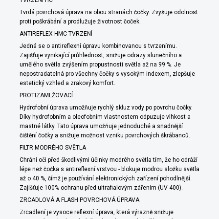
TVRZENÍ HC
Tvrdá povrchová úprava na obou stranách čočky. Zvyšuje odolnost
proti poškrábání a prodlužuje životnost čoček.
ANTIREFLEX HMC TVRZENÍ
Jedná se o antireflexní úpravu kombinovanou s tvrzenímu.
Zajišťuje vynikající průhlednost, snižuje odrazy slunečního a
umělého světla zvýšením propustnosti světla až na 99 %. Je
nepostradatelná pro všechny čočky s vysokým indexem, zlepšuje
estetický vzhled a zrakový komfort.
PROTIZAMLŽOVACÍ
Hydrofobní úprava umožňuje rychlý skluz vody po povrchu čočky.
Díky hydrofobním a oleofobním vlastnostem odpuzuje vlhkost a
mastné látky. Tato úprava umožňuje jednoduché a snadnější
čištění čočky a snižuje možnost vzniku povrchových škrábanců.
FILTR MODRÉHO SVĚTLA
Chrání oči před škodlivými účinky modrého světla tím, že ho odráží
lépe než čočka s antireflexní vrstvou - blokuje modrou složku světla
až o 40 %, čímž je používání elektronických zařízení pohodlnější.
Zajišťuje 100% ochranu před ultrafialovým zářením (UV 400).
ZRCADLOVÁ A FLASH POVRCHOVÁ ÚPRAVA
Zrcadlení je vysoce reflexní úprava, která výrazně snižuje