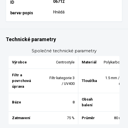
06712
Hnědá
Technické parametry
Společné technické parametry
Výrobce
Centrostyle
Materiál
Polykarbonát
Filtr a
Filtr kategorie 3
1.5 mm / 1.9
povrchová
Tloušťka
/ UV400
mm
úprava
Obsah
Báze
8
1
balení
Zatmavení
75 %
Průměr
80 mm