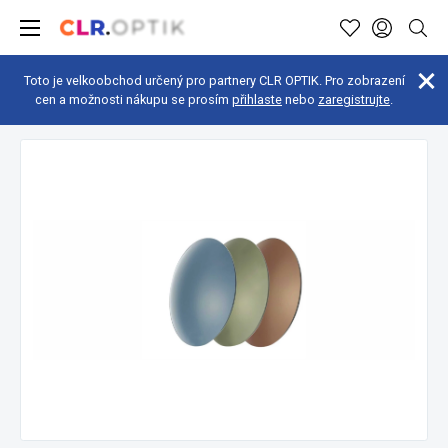
Toto je velkoobchod určený pro partnery CLR OPTIK. Pro zobrazení
cen a možnosti nákupu se prosím
přihlaste
nebo
zaregistrujte
.
Sluneční filtry a čočky