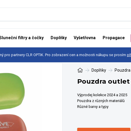
Sluneční filtry a čočky
Doplňky
Vyšetřovna
Propagace
ný pro partnery CLR OPTIK. Pro zobrazení cen a možnosti nákupu se prosím
př
Doplňky
Pouzdra
Pouzdra outlet
Výprodej kolekce 2024 a 2025
Pouzdra z různých materiálů
Různé barvy a typy