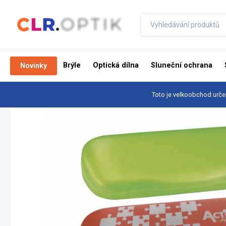
Brýle
Optická dílna
Sluneční ochrana
Novinky
Toto je velkoobchod urče