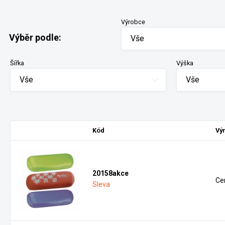
Výrobce
Výběr podle:
Vše
Šířka
Výška
Vše
Vše
Kód
Vý
20158akce
Ce
Sleva