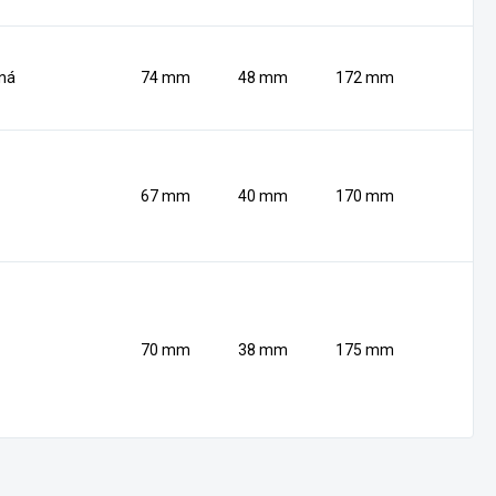
ená
74 mm
48 mm
172 mm
67 mm
40 mm
170 mm
70 mm
38 mm
175 mm