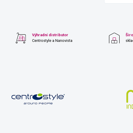
Výhradní distributor
Šir
Centrostyle a Nanovista
skl