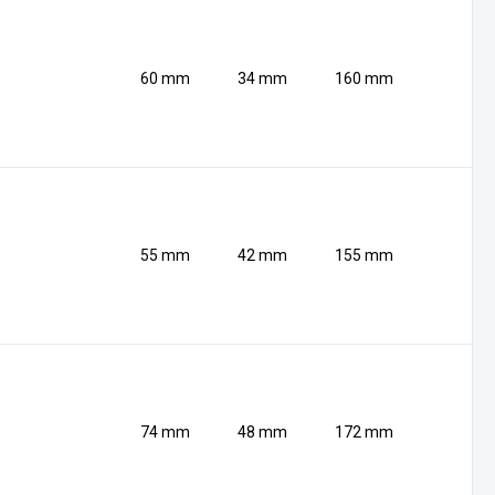
60 mm
34 mm
160 mm
55 mm
42 mm
155 mm
74 mm
48 mm
172 mm