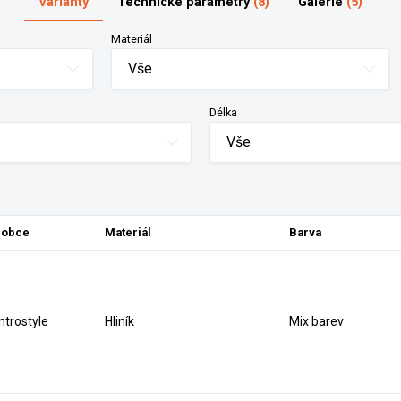
Varianty
Technické parametry
(8)
Galerie
(5)
Materiál
Vše
Délka
Vše
robce
Materiál
Barva
ntrostyle
Hliník
Mix barev