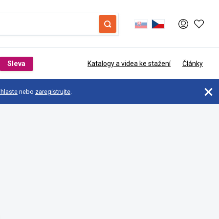
Sleva
Katalogy a videa ke stažení
Články
ihlaste
nebo
zaregistrujte
.