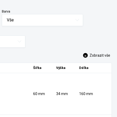
Barva
Vše
Zobrazit vše
Šířka
Výška
Délka
60 mm
34 mm
160 mm