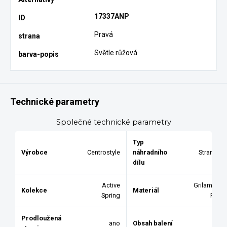
17337ANP
Pravá
Světle růžová
Technické parametry
Společné technické parametry
Typ
Výrobce
Centrostyle
náhradního
Stranice
dílu
Active
Grilamid /
Kolekce
Materiál
Spring
Pryž
Prodloužená
ano
Obsah balení
1