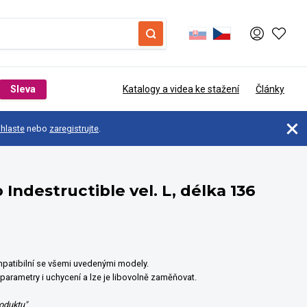
Sleva
Katalogy a videa ke stažení
Články
ihlaste
nebo
zaregistrujte
.
 Indestructible vel. L, délka 136
mpatibilní se všemi uvedenými modely.
arametry i uchycení a lze je libovolně zaměňovat.
roduktu"