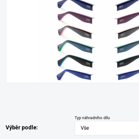
Typ náhradního dílu
Výběr podle:
Vše