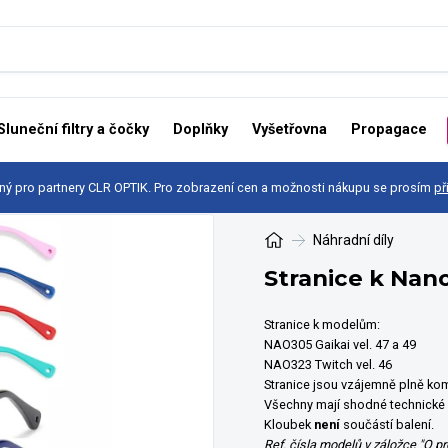
Sluneční filtry a čočky
Doplňky
Vyšetřovna
Propagace
ný pro partnery CLR OPTIK. Pro zobrazení cen a možnosti nákupu se prosím
př
Náhradní díly
Stranice k Nano
Stranice k modelům:
NAO305 Gaikai vel. 47 a 49
NAO323 Twitch vel. 46
Stranice jsou vzájemně plně ko
Všechny mají shodné technické p
Kloubek
není
součástí balení.
Ref. čísla modelů v záložce "O p