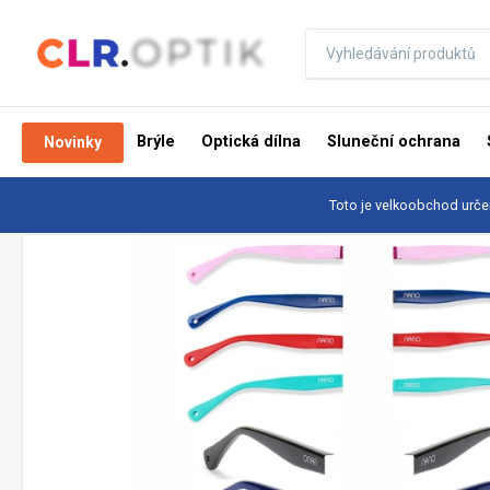
Brýle
Optická dílna
Sluneční ochrana
Novinky
Toto je velkoobchod urče