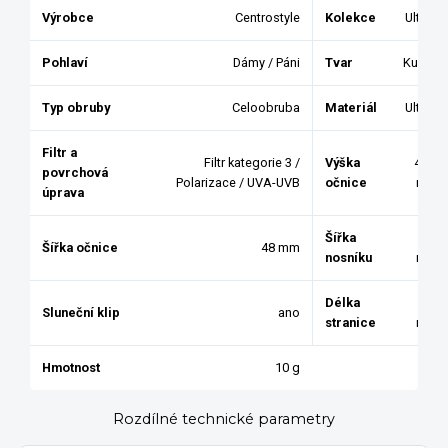
Výrobce
Centrostyle
Kolekce
Ultem
Pohlaví
Dámy / Páni
Tvar
Kulatý
Typ obruby
Celoobruba
Materiál
Ultem
Filtr a
Filtr kategorie 3 /
Výška
42.6
povrchová
Polarizace / UVA-UVB
očnice
mm
úprava
Šířka
20
Šířka očnice
48 mm
nosníku
mm
Délka
140
Sluneční klip
ano
stranice
mm
Hmotnost
10 g
Rozdílné technické parametry