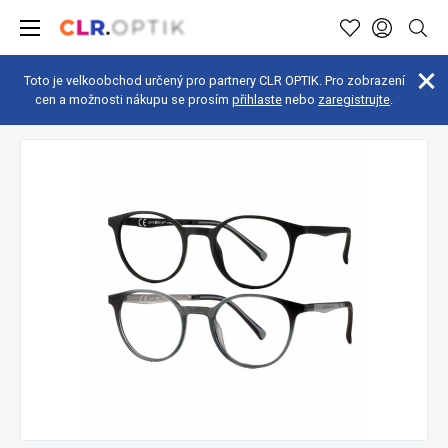
Toto je velkoobchod určený pro partnery CLR OPTIK. Pro zobrazení
cen a možnosti nákupu se prosím
přihlaste
nebo
zaregistrujte
.
Brýle pro dospělé